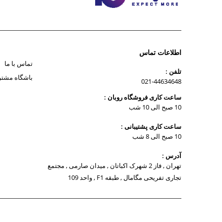
اطلاعات تماس
تماس با ما
تلفن :
باشگاه مشتر
021-44634648
ساعت کاری فروشگاه روبان :
10 صبح الی 10 شب
ساعت کاری پشتیبانی :
10 صبح الی 8 شب
آدرس :
تهران , فاز 2 شهرک اکباتان , میدان صارمی , مجتمع
تجاری تفریحی مگامال , طبقه F1 , واحد 109