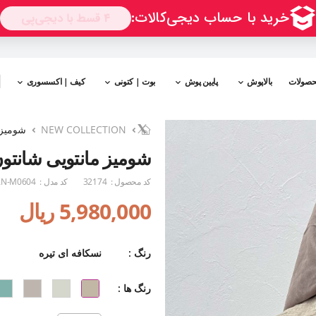
حصولات
بالاپوش
پایین پوش
بوت | کتونی
کیف | اکسسوری
NEW COLLECTION
شومیز 
شومیز مانتویی شانتو
کد محصول :
32174
کد مدل :
N-M0604
5,980,000 ریال
رنگ :
نسکافه ای تیره
رنگ ها :