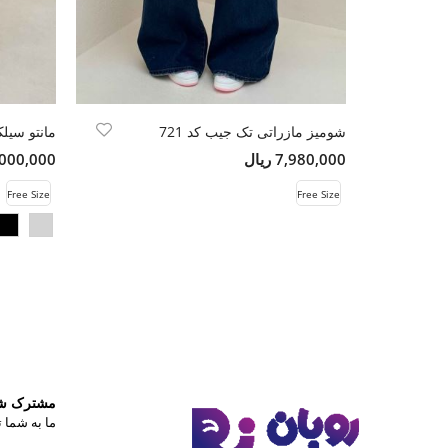
شومیز مازراتی تک جیب کد 721
مانتو سیلک
7,980,000 ریال
13,000,000 
Free Size
Free Size
مشترک شوی
ما به شما ت