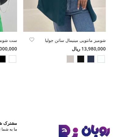
شومیز مانتویی مینیمال ساتن جولیا
13,980,000 ریال
21,000,000 
مشترک شوی
ما به شما ت