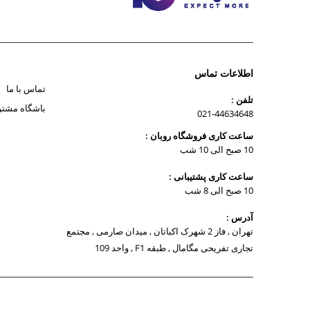
اطلاعات تماس
تماس با ما
تلفن :
باشگاه مشتر
021-44634648
ساعت کاری فروشگاه روبان :
10 صبح الی 10 شب
ساعت کاری پشتیبانی :
10 صبح الی 8 شب
آدرس :
تهران , فاز 2 شهرک اکباتان , میدان صارمی , مجتمع
تجاری تفریحی مگامال , طبقه F1 , واحد 109