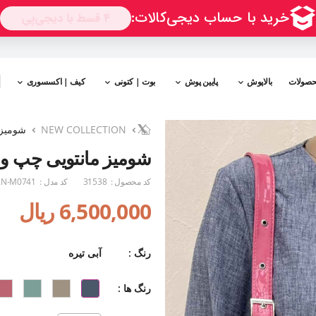
حصولات
بالاپوش
پایین پوش
بوت | کتونی
کیف | اکسسوری
NEW COLLECTION
شومیز 
شومیز مانتویی چپ و 
کد محصول :
31538
کد مدل :
N-M0741
6,500,000 ریال
رنگ :
آبی تیره
رنگ ها :