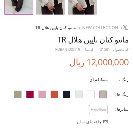
NEW COLLECTION
مانتو کتان پایین هلال TR
مانتو کتان پایین هلال TR
کد محصول :
31501
کد مدل :
ROBAN-008119
12,000,000 ریال
رنگ :
نسکافه ای
رنگ ها :
سایزها :
Free Size
راهنمای سایز