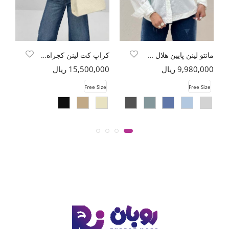
مانتو لینن پایین هلال دو جیب TR
کراپ کت لینن کجراه یقه گرد
9,980,000 ریال
15,500,000 ریال
00
e
Free Size
Free Size