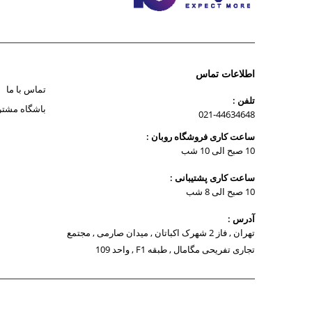
اطلاعات تماس
تماس با ما
تلفن :
باشگاه مشتر
021-44634648
ساعت کاری فروشگاه روبان :
10 صبح الی 10 شب
ساعت کاری پشتیبانی :
10 صبح الی 8 شب
آدرس :
تهران , فاز 2 شهرک اکباتان , میدان صارمی , مجتمع
تجاری تفریحی مگامال , طبقه F1 , واحد 109