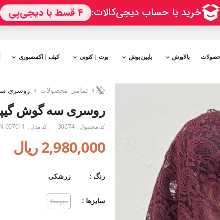
حصولات
بالاپوش
پایین پوش
بوت | کتونی
کیف | اکسسوری
تمامی محصولات
روسری سه
روسری سه گوش گیپ
کد محصول :
30674
کد مدل :
N-007011
2,980,000 ریال
رنگ :
زرشکی
سایزها :
متوسط