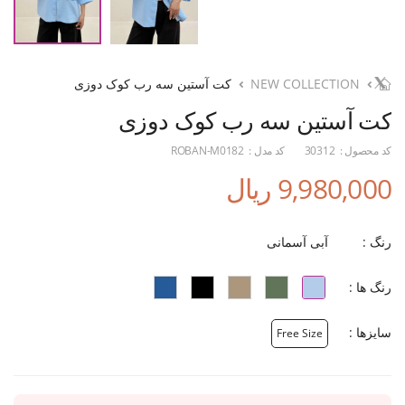
NEW COLLECTION
کت آستین سه رب کوک دوزی
کت آستین سه رب کوک دوزی
کد محصول :
30312
کد مدل :
ROBAN-M0182
9,980,000 ریال
رنگ :
آبی آسمانی
رنگ ها :
سایزها :
Free Size