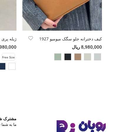
کیف دخترانه جلو سگک میومیو 1927
ژیله پری 
8,980,000 ریال
7,980,000 ری
Free Size
مشترک شوی
ما به شما ت