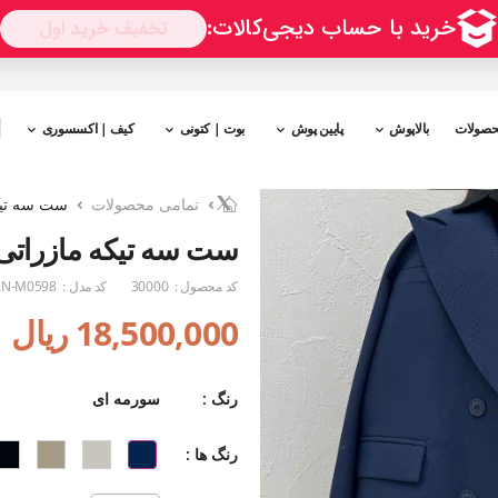
حصولات
بالاپوش
پایین پوش
بوت | کتونی
کیف | اکسسوری
تمامی محصولات
ست سه تیک
ست سه تیکه مازراتی 
کد محصول :
30000
کد مدل :
N-M0598
18,500,000 ریال
رنگ :
سورمه ای
رنگ ها :