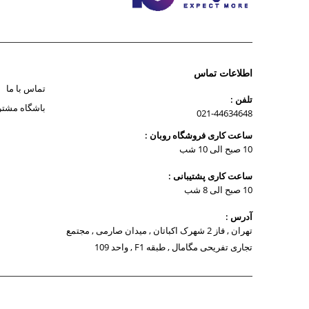
اطلاعات تماس
تماس با ما
تلفن :
باشگاه مشتر
021-44634648
ساعت کاری فروشگاه روبان :
10 صبح الی 10 شب
ساعت کاری پشتیبانی :
10 صبح الی 8 شب
آدرس :
تهران , فاز 2 شهرک اکباتان , میدان صارمی , مجتمع
تجاری تفریحی مگامال , طبقه F1 , واحد 109