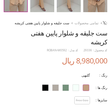
تمامی محصولات
ست جلیقه و شلوار پایین هفتی کریشه
ست جلیقه و شلوار پایین هفتی
کریشه
کد محصول :
29336
کد مدل :
ROBAN-M0592
8,980,000 ریال
رنگ :
گلبهی
رنگ ها :
سایزها :
Free Size