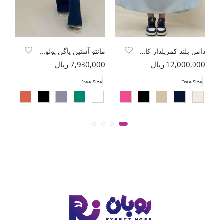
دامن بلند کمرپلدار کادنزا
مانتو آستین پاگن پولوتی یقه آبشاری
12,000,000 ریال
7,980,000 ریال
00
e
Free Size
Free Size