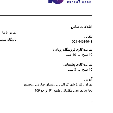
اطلاعات تماس
تماس با ما
تلفن :
باشگاه مشتر
021-44634648
ساعت کاری فروشگاه روبان :
10 صبح الی 10 شب
ساعت کاری پشتیبانی :
10 صبح الی 8 شب
آدرس :
تهران , فاز 2 شهرک اکباتان , میدان صارمی , مجتمع
تجاری تفریحی مگامال , طبقه F1 , واحد 109