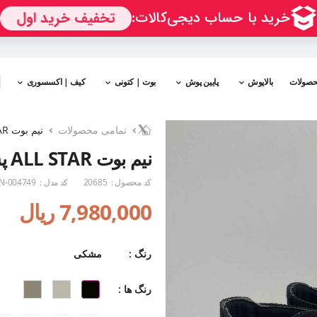
حصولات
بالاپوش
پایین پوش
بوت | کتونی
کیف | اکسسوری
تمامی محصولات
نیم بوت ALL STAR پشت بندی
نیم بوت ALL STAR پشت بندی
کد محصول :
20685
کد مدل :
N-004749
7,980,000 ریال
رنگ :
مشکی
رنگ ها :