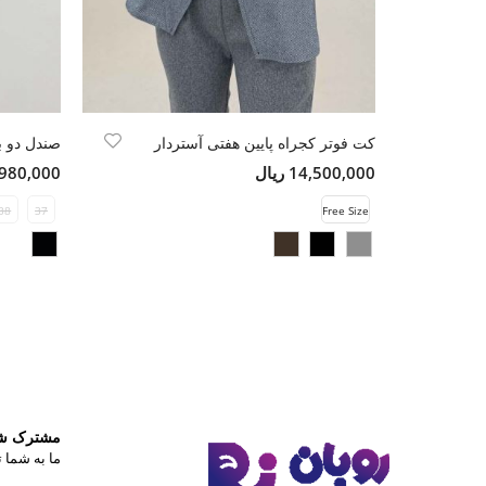
کت فوتر کجراه پایین هفتی آستردار
صندل دو 
14,500,000 ریال
4,980,000 ری
38
37
Free Size
مشترک شوی
ما به شما ت