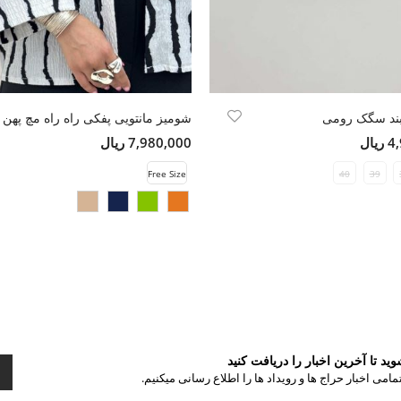
بند سگک رومی
شومیز مانتویی پفکی راه راه مچ پهن
ال
7,980,000 ریال
Free Size
40
39
د تا آخرین اخبار را دریافت کنید
مامی اخبار حراج ها و رویداد ها را اطلاع رسانی میکنیم.