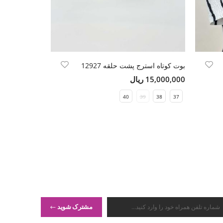
بوت کوتاه استرج پشت حلقه 12927
کت کتان کاپرا
15,000,000 ریال
14,500,000 ریال
Free Size
40
39
38
37
مشترک شوید