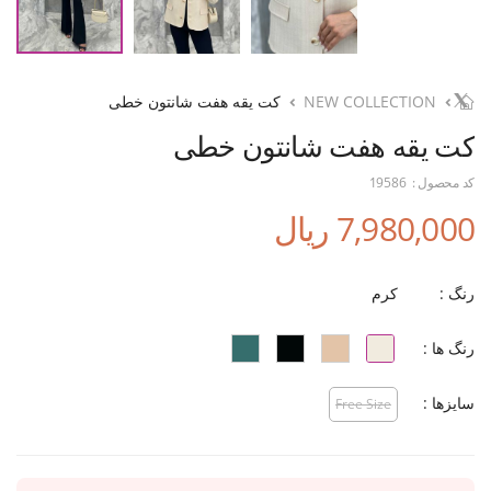
NEW COLLECTION
کت یقه هفت شانتون خطی
کت یقه هفت شانتون خطی
کد محصول :
19586
7,980,000 ریال
رنگ :
کرم
رنگ ها :
سایزها :
Free Size