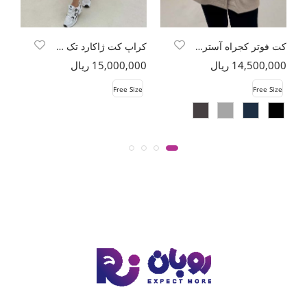
کت فوتر کجراه آستردار زمرد
کراپ کت ژاکارد تک دکمه طرح بتجقه
14,500,000 ریال
15,000,000 ریال
00
e
Free Size
Free Size