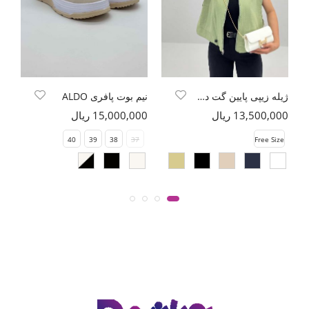
ژیله زیپی پایین گت دار کادنزا
نیم بوت پافری ALDO
13,500,000 ریال
15,000,000 ریال
00
e
40
39
38
37
Free Size