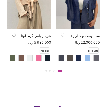
ست وست و شلوار تنسل جین مرینا
شومیز پایین گره دلونا
22,000,000 ریال
5,980,000 ریال
00
e
Free Size
Free Size