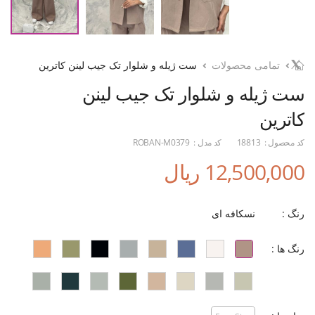
تمامی محصولات
ست ژیله و شلوار تک جیب لینن کاترین
ست ژیله و شلوار تک جیب لینن
کاترین
کد محصول :
18813
کد مدل :
ROBAN-M0379
12,500,000 ریال
رنگ :
نسکافه ای
رنگ ها :