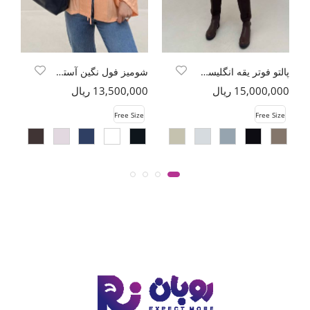
پالتو فوتر یقه انگلیسی پهن ADRIAN
شومیز فول نگین آستین شیپوری
شو
15,000,000 ریال
13,500,000 ریال
00
e
Free Size
Free Size